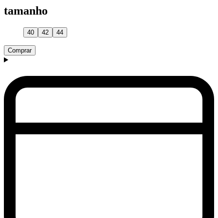
tamanho
40
42
44
Comprar