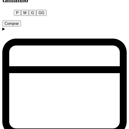
tamanho
P
M
G
GG
Comprar