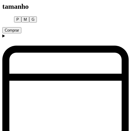
tamanho
P
M
G
Comprar